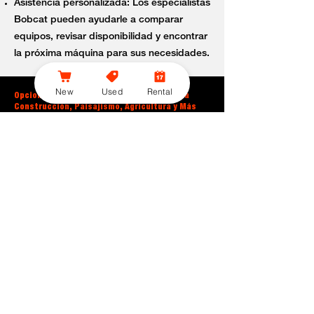
Asistencia personalizada: Los especialistas
Bobcat pueden ayudarle a comparar
equipos, revisar disponibilidad y encontrar
la próxima máquina para sus necesidades.
New
Used
Rental
Opciones de Cambio de Equipo Bobcat para
Construcción, Paisajismo, Agricultura y Más
Actualizar su equipo puede ayudarle a mejorar la
productividad, reducir tiempos de trabajo y
obtener acceso a nuevas características y
capacidades. Bobcat GDN ayuda a propietarios,
contratistas y empresas a considerar sus opciones
al cambiar equipos usados por soluciones Bobcat
diseñadas para diferentes aplicaciones.
Construcción y contratistas: Cambie equipos
utilizados para excavación, carga, nivelación,
preparación de terrenos y manejo de materiales.
Paisajismo y mantenimiento de propiedades:
Actualice equipos utilizados para movimiento de